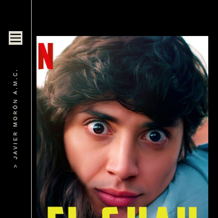
> SEMBLANZA
> FICCIONES
> SERIES
> DOCUMENTALES
> COMERCIALES